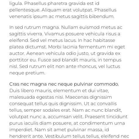
ligula. Phasellus pharetra gravida est id
pellentesque. Aliquam erat volutpat. Phasellus
venenatis ipsum ac metus sagittis bibendum.
In sed rutrum magna. Nullam euismod metus ac
sagittis viverra. Vivamus posuere vehicula risus a
eleifend. Sed vel metus lacus. In hac habitasse
platea dictumst. Morbi lacinia fermentum mi eget
auctor. Aenean vehicula odio justo, ut gravida ex
porttitor eu. Fusce sed blandit mauris, in tempus
nisl. Sed rutrum elit non ante rhoncus, vel luctus
neque pretium.
Cras nec magna nec neque pulvinar commodo.
Duis libero mauris, elementum et dui vitae,
malesuada egestas nisi. Maecenas dignissim
consequat tellus quis dignissim. Ut ac convallis
tellus, semper sodales erat. Nam ac nunc blandit,
volutpat nunc a, accumsan velit. Praesent tincidunt
purus iaculis diam posuere, at condimentum urna
imperdiet. Nam sit amet pulvinar massa, id
hendrerit ante. Vestibulum tellus tellus, eleifend nec