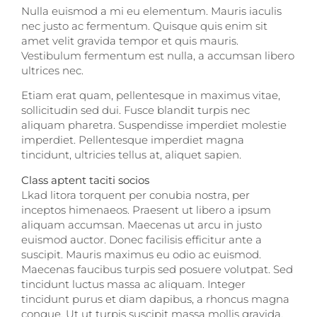
Nulla euismod a mi eu elementum. Mauris iaculis
nec justo ac fermentum. Quisque quis enim sit
amet velit gravida tempor et quis mauris.
Vestibulum fermentum est nulla, a accumsan libero
ultrices nec.
Etiam erat quam, pellentesque in maximus vitae,
sollicitudin sed dui. Fusce blandit turpis nec
aliquam pharetra. Suspendisse imperdiet molestie
imperdiet. Pellentesque imperdiet magna
tincidunt, ultricies tellus at, aliquet sapien.
Class aptent taciti socios
Lkad litora torquent per conubia nostra, per
inceptos himenaeos. Praesent ut libero a ipsum
aliquam accumsan. Maecenas ut arcu in justo
euismod auctor. Donec facilisis efficitur ante a
suscipit. Mauris maximus eu odio ac euismod.
Maecenas faucibus turpis sed posuere volutpat. Sed
tincidunt luctus massa ac aliquam. Integer
tincidunt purus et diam dapibus, a rhoncus magna
congue. Ut ut turpis suscipit massa mollis gravida.